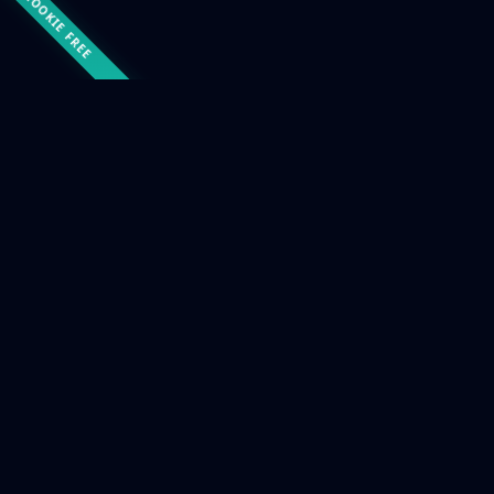
COOKIE FREE
PRODOTTI
Le soluzioni che usiamo,
estese con
tecnologia
nostra
.
Nei progetti di consulenza lavoriamo con Odoo
e con i modelli AI. Dove non bastano, li
completiamo con tecnologia sviluppata da noi:
moduli Odoo per il mercato italiano e GridBear
per gli agenti AI.